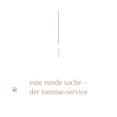
service
eine runde sache –
der tammø-service