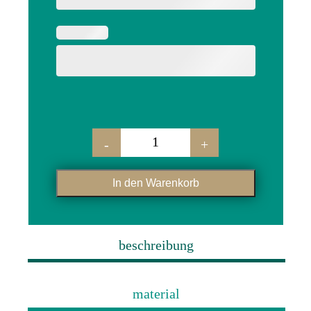
-
+
weinregal "laura" menge
In den Warenkorb
beschreibung
material