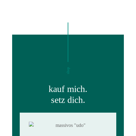
shop
kauf mich.
setz dich.