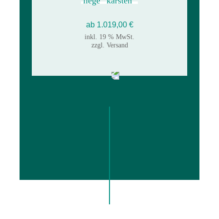
liege “karsten”
ab
1.019,00
€
inkl. 19 % MwSt.
zzgl.
Versand