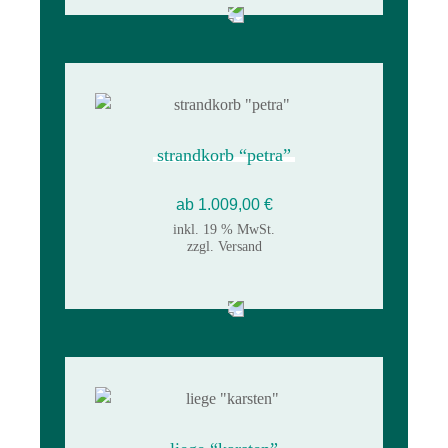
strandkorb “petra”
ab
1.009,00
€
inkl. 19 % MwSt.
zzgl.
Versand