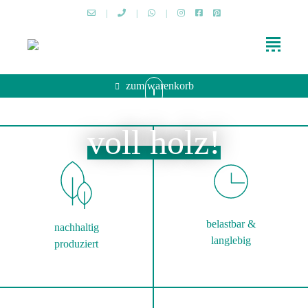
|
|
|
zum warenkorb
voll holz!
belastbar &
nachhaltig
langlebig
produziert