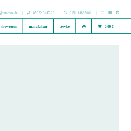
@tammoe.de
|
05022 9447-23
|
0151 14865001
|
showroom
manufaktur
service
.
0,00 €