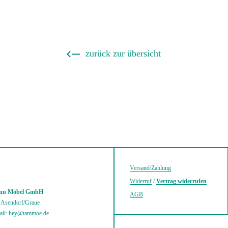
zurück zur übersicht
Versand/Zahlung
Widerruf
/
Vertrag widerrufen
mann Möbel GmbH
AGB
0 Asendorf/Graue
ail: hey@tammoe.de