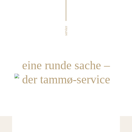
service
eine runde sache –
der tammø-service