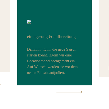
einlagerung & aufbereitung
Damit ihr gut in die neue Saison
starten könnt, lagern wir eure
Locationmöbel sachgerecht ein.
Auf Wunsch werden sie vor dem
neuen Einsatz aufpoliert.