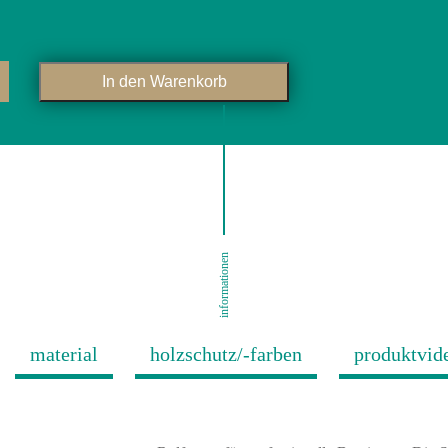
In den Warenkorb
informationen
material
holzschutz/-farben
produktvid