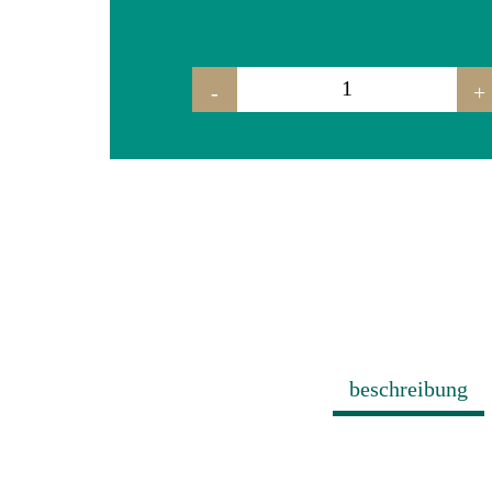
-
+
tresen "rolf" der kleine menge
beschreibung