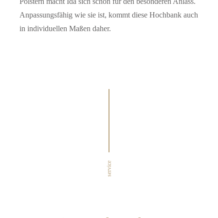
Polstern macht Ida sich schön für den besonderen Anlass.
Anpassungsfähig wie sie ist, kommt diese Hochbank auch
in individuellen Maßen daher.
service