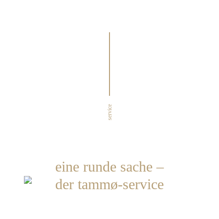
service
eine runde sache –
der tammø-service