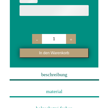
-
+
barhocker "kostja" menge
In den Warenkorb
beschreibung
material