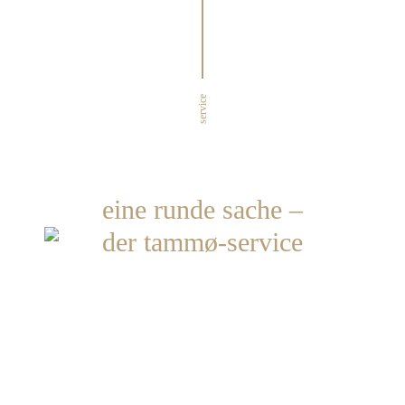
service
eine runde sache –
der tammø-service