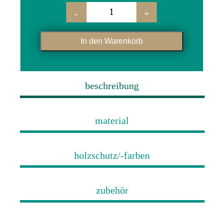
-
+
vollholz­garnitur "wolfram" menge
In den Warenkorb
beschreibung
material
holzschutz/-farben
zubehör