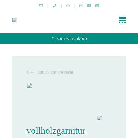
|
|
|
zum warenkorb
zurück zur übersicht
vollholz­garnitur