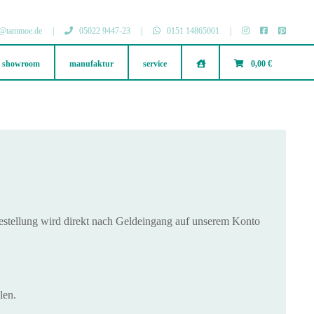
@tammoe.de
|
05022 9447-23
|
0151 14865001
|
showroom
manufaktur
service
.
0,00 €
stellung wird direkt nach Geldeingang auf unserem Konto
len.