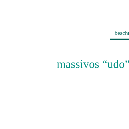
besch
massivos “udo