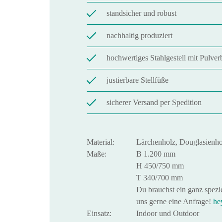
standsicher und robust
nachhaltig produziert
hochwertiges Stahlgestell mit Pulver
justierbare Stellfüße
sicherer Versand per Spedition
Material:
Lärchenholz, Douglasienho
Maße:
B 1.200 mm
H 450/750 mm
T 340/700 mm
Du brauchst ein ganz spez
uns gerne eine Anfrage!
he
Einsatz:
Indoor und Outdoor