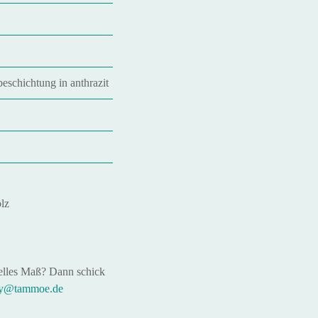
beschichtung in anthrazit
lz
ielles Maß? Dann schick
y@tammoe.de