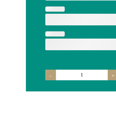
-
+
massivos "udo" menge