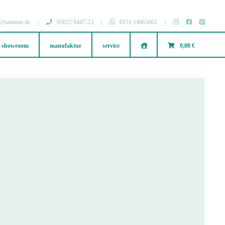
@tammoe.de
|
05022 9447-23
|
0151 14865001
|
showroom
manufaktur
service
.
0,00 €