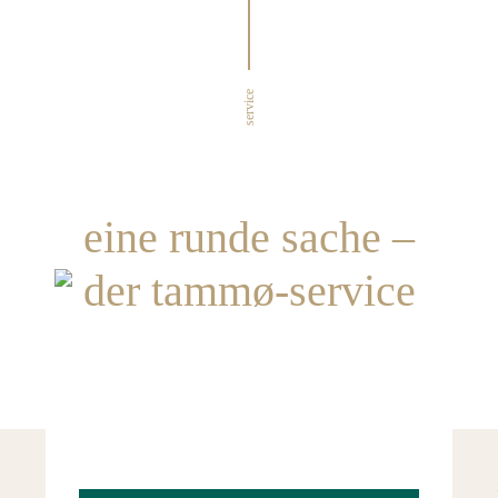
service
eine runde sache –
der tammø-service