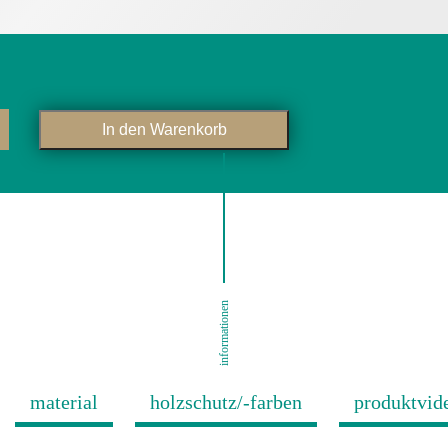
In den Warenkorb
informationen
material
holzschutz/-farben
produktvid