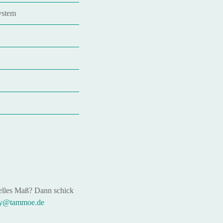
ystem
ielles Maß? Dann schick
y@tammoe.de