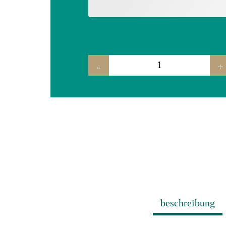
-
+
sitzbank "nore" menge
beschreibung