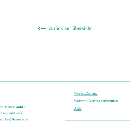
zurück zur übersicht
Versand/Zahlung
Widerruf
/
Vertrag widerrufen
mann Möbel GmbH
AGB
0 Asendorf/Graue
ail: hey@tammoe.de