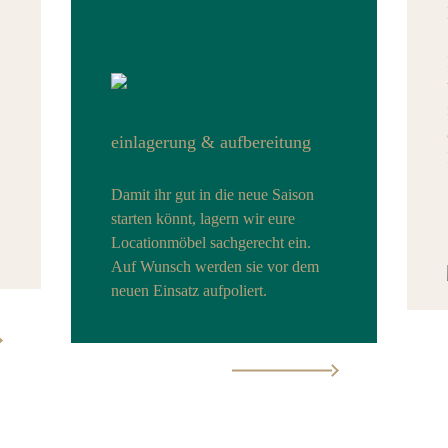
einlagerung & aufbereitung
Damit ihr gut in die neue Saison
starten könnt, lagern wir eure
Locationmöbel sachgerecht ein.
Auf Wunsch werden sie vor dem
neuen Einsatz aufpoliert.