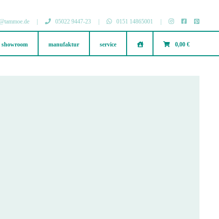
@tammoe.de
|
05022 9447-23
|
0151 14865001
|
showroom
manufaktur
service
.
0,00 €