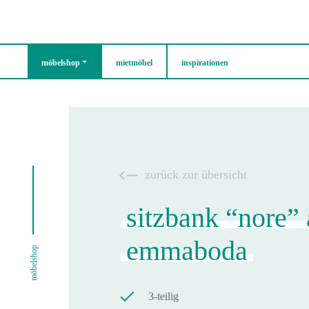
möbelshop
mietmöbel
inspirationen
zurück zur übersicht
sitzbank “nore”
emmaboda
möbelshop
3-teilig