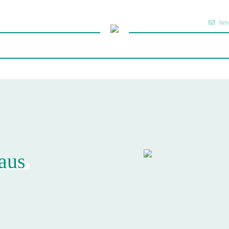
hey
 aus