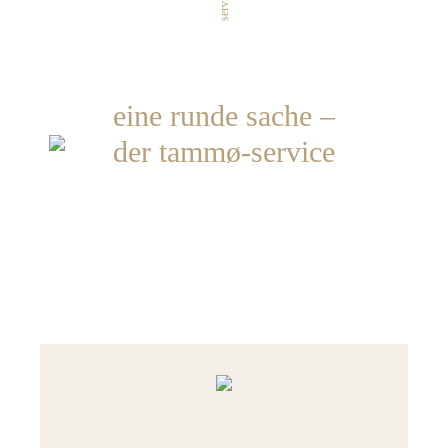
service
eine runde sache –
der tammø-service