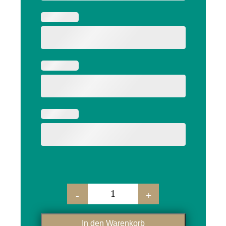
-
+
bank "torsten" menge
In den Warenkorb