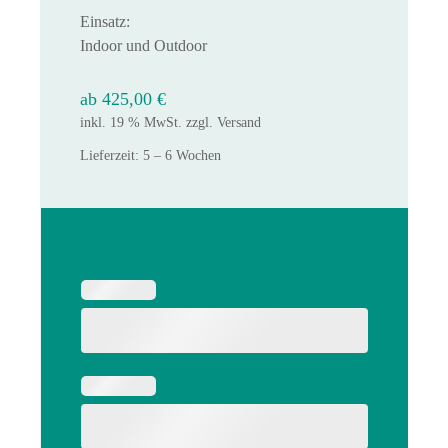
Einsatz:
Indoor und Outdoor
ab
425,00
€
inkl. 19 % MwSt.
zzgl.
Versand
Lieferzeit:
5 – 6 Wochen